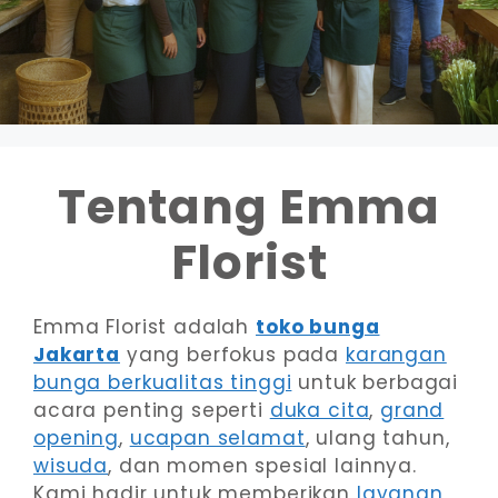
Tentang Emma
Florist
Emma Florist adalah
toko bunga
Jakarta
yang berfokus pada
karangan
bunga berkualitas tinggi
untuk berbagai
acara penting seperti
duka cita
,
grand
opening
,
ucapan selamat
, ulang tahun,
wisuda
, dan momen spesial lainnya.
Kami hadir untuk memberikan
layanan