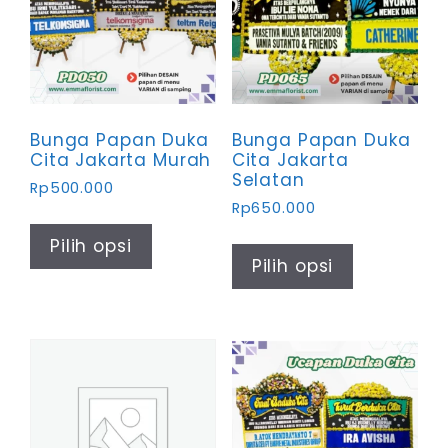
diambil
di
halaman
produk
Bunga Papan Duka
Bunga Papan Duka
Cita Jakarta Murah
Cita Jakarta
Selatan
Rp
500.000
Rp
650.000
Produk
Produk
ini
Pilih opsi
ini
Pilih opsi
memiliki
memiliki
beberapa
beberapa
varian.
varian.
Pilihan
Pilihan
ini
ini
dapat
dapat
diambil
diambil
di