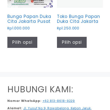
produk
produk
Bunga Papan Duka
Toko Bunga Papan
Cita Jakarta Pusat
Duka Cita Jakarta
Rp
1.000.000
Rp
1.250.000
Produk
Produk
ini
ini
Pilih opsi
Pilih opsi
memiliki
memiliki
beberapa
beberapa
varian.
varian.
Pilihan
Pilihan
ini
ini
dapat
dapat
diambil
diambil
HUBUNGI KAMI:
di
di
halaman
halaman
Nomor WhatsApp:
+62 813-8618-9229
produk
produk
Alamat:
Jl. Yusuf No.9, Rawabelong, Kebon Jeruk,