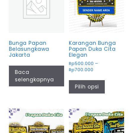
Bunga Papan
Karangan Bunga
Belasungkawa
Papan Duka Cita
Jakarta
Elegan
Rp
500.000
–
Rentang
Rp
700.000
Baca
harga:
Produk
selengkapnya
Rp500.000
ini
Pilih opsi
hingga
memiliki
Rp700.000
beberapa
varian.
Pilihan
ini
dapat