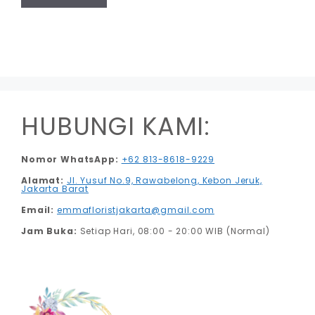
memiliki
Rp700.000
beberapa
varian.
Pilihan
ini
dapat
diambil
HUBUNGI KAMI:
di
halaman
Nomor WhatsApp:
+62 813-8618-9229
produk
Alamat:
Jl. Yusuf No.9, Rawabelong, Kebon Jeruk,
Jakarta Barat
Email:
emmafloristjakarta@gmail.com
Jam Buka:
Setiap Hari, 08:00 - 20:00 WIB (Normal)