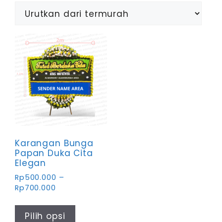
Karangan Bunga
Papan Duka Cita
Elegan
Rp
500.000
–
Rentang
Rp
700.000
harga:
Produk
Rp500.000
ini
Pilih opsi
hingga